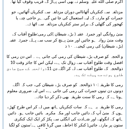
اکرم صلی الله علیہ وسلم نے بھی اسی پہاڑ کے قریب وقوف کیا تھا۔
مزدلفہ سے کنکریاں اُٹھانااس دوران مزدلفہ سے کنکریاں اُٹھائیں، جو
جمرات کو مارنے کے لیے استعمال کی جا ئیں گی۔ہر حاجی چنے یا
کھجور کی گٹھلی کے برابر ستر کنکریاں مزدلفہ سے اٹھا ئے۔
منیٰ روانگی اور جمرئہ عقبہ( بڑے شیطان )کی رمی:طلوعِ آفتاب کے
وقت منیٰ روانہ ہو جائیں اور منیٰ پہنچ کر سب سے پہلے جمرئہ عقبہ
(بڑے شیطان) کی رمی کیجیے۔ ۱۰ ذ
و الحجہ کو صرف بڑے شیطان کی رمی کی جاتی ہے ۔ اس دن رمی کا
افضل وقت طلوعِ آفتاب سے زوال تک ہے، لیکن اس کا جائز وقت 10
ذوالحجہ کے طلوعِ آفتاب سے لے کر اگلے دن 11ذوالحجہ کے صبح صادق
طلوع ہونے سے پہلے تک ہے۔
رمی کا طریقہ:۱۰ ذوالحجہ کو صرف بڑے شیطان کی، جب کہ اگلے
دونوں دن تینوں جمرات کی رمی کی جاتی ہے، اس لیے ضروری معلوم
ہوتا ہے کہ رمی کا سنت طریقہ بھی ذکر کر دیا جائے۔
رمی کا طریقہ یہ ہے کہ سات کنکریاں ہاتھ میں لے کر اس طرح کھڑے
ہوں کہ منیٰ آپ کے دائیں جانب اور مکہ مکرمہ بائیں جانب ہو۔ دائیں
ہاتھ کے انگوٹھے اور شہادت کی انگلی سے پکڑ کر ایک ایک کنکری
ستون پر مارتے جائیں( کنکر کا احاطے میں گرنا کافی ہے‘ستون کو لگنا