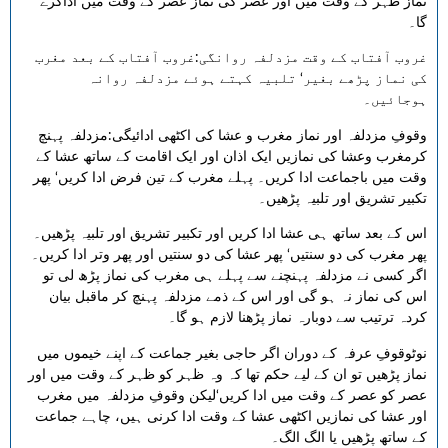
نماز ظہر کے وقت میں اور عصر کی نماز عصر کے وقت میں اداکرے
گا۔
غروب آفتاب کے وقت مزدلفہ روانگی:غروب آفتاب کے بعد مغرب
کی نماز پڑھے بغیر‘ تلبیہ کہتے ہوئے مزدلفہ روانہ
ہوجائیں۔
وقوفِ مزدلفہ اور نماز مغرب و عشا کی اکٹھی ادائیگی:مزدلفہ پہنچ
کرمغرب وعشا کی نمازیں ایک اذان اور ایک اقامت کے ساتھ عشا کے
وقت میں باجماعت ادا کریں۔ پہلے مغرب کے تین فرض ادا کریں‘ پھر
تکبیر تشریق اور تلبیہ پڑھیں۔
اس کے بعد ساتھ ہی عشا ادا کریں اور تکبیر تشریق اور تلبیہ پڑھیں۔
پھر مغرب کی دو سنتیں‘ پھر عشا کی دو سنتیں اور پھر وتر ادا کریں۔
اگر کسی نے مزدلفہ پہنچنے سے پہلے ہی مغرب کی نماز پڑھ لی تو
اس کی نماز نہ ہو گی اور اس کے ذمے مزدلفہ پہنچ کر ماقبل بیان
کردہ ترتیب سے دوبارہ نماز پڑھنا لازم ہو گا۔
نوٹوقوفِ عرفہ کے دوران اگر حاجی بغیر جماعت کے اپنے خیموں میں
نماز پڑھیں تو ان کے لیے حکم تھا کہ وہ ظہر کو ظہر کے وقت میں اور
عصر کو عصر کے وقت میں ادا کریں‘لیکن وقوفِ مزدلفہ میں مغرب
اور عشا کی نمازیں اکٹھی عشا کے وقت ادا کرنی ہیں، چاہے جماعت
کے ساتھ پڑھیں یا الگ الگ۔