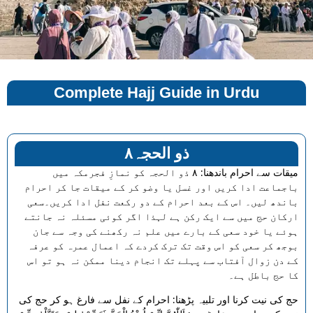
Complete Hajj Guide in Urdu
۸ذو الحجہ
میقات سے احرام باندھنا: ۸ ذو الحجہ کو نمازِ فجرمکہ میں
باجماعت ادا کریں اور غسل یا وضو کر کے میقات جا کر احرام
باندھ لیں۔ اس کے بعد احرام کے دو رکعت نفل ادا کریں۔سعی
ارکان حج میں سے ایک رکن ہے لہذا اگر کوئی مسئلہ نہ جانتے
ہوئے یا خود سعی کے بارے میں علم نہ رکھنے کی وجہ سے جان
بوجھ کر سعی کو اس وقت تک ترک کردے کہ اعمال عمرہ کو عرفہ
کے دن زوال آفتاب سے پہلے تک انجام دینا ممکن نہ ہو تو اس
کا حج باطل ہے۔
حج کی نیت کرنا اور تلبیہ پڑھنا: احرام کے نفل سے فارغ ہو کر حج کی