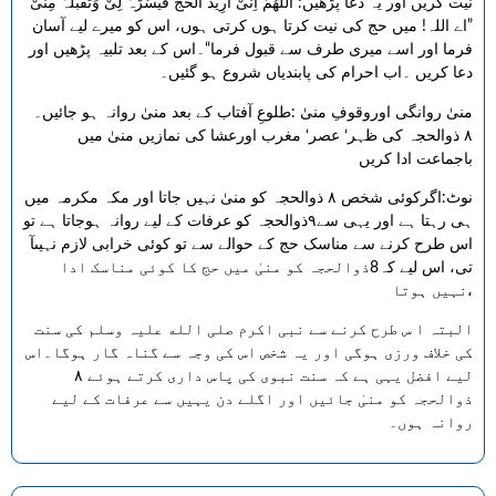
نیت کریں اور یہ دعا پڑھیں: اَللّٰھُمَّ اِنِّیْ اُرِیْدُ الْحَجَّ فَیَسِّرْہُ لِیْ وَتَقَبَّلْہُ مِنِّیْ
”اے اللہ! میں حج کی نیت کرتا ہوں کرتی ہوں، اس کو میرے لیے آسان
فرما اور اسے میری طرف سے قبول فرما“۔اس کے بعد تلبیہ پڑھیں اور
دعا کریں ۔اب احرام کی پابندیاں شروع ہو گئیں۔
منیٰ روانگی اوروقوفِ منیٰ :طلوعِ آفتاب کے بعد منیٰ روانہ ہو جائیں۔
۸ ذوالحجہ کی ظہر‘ عصر‘ مغرب اورعشا کی نمازیں منیٰ میں
باجماعت ادا کریں
نوٹ:اگرکوئی شخص ۸ ذوالحجہ کو منیٰ نہیں جاتا اور مکہ مکرمہ میں
ہی رہتا ہے اور یہی سے۹ذوالحجہ کو عرفات کے لیے روانہ ہوجاتا ہے تو
اس طرح کرنے سے مناسک حج کے حوالے سے تو کوئی خرابی لازم نہیںآ
تی، اس لیے کہ8ذوالحجہ کو منیٰ میں حج کا کوئی مناسک ادا
نہیں ہوتا،
البتہ ا س طرح کرنے سے نبی اکرم صلی الله علیہ وسلم کی سنت
کی خلاف ورزی ہوگی اور یہ شخص اس کی وجہ سے گناہ گار ہوگا۔اس
لیے افضل یہی ہے کہ سنت نبوی کی پاس داری کرتے ہوئے ۸
ذوالحجہ کو منیٰ جائیں اور اگلے دن یہیں سے عرفات کے لیے
روانہ ہوں۔