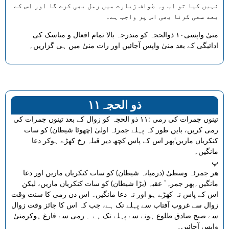
نہیں کیا تو اب وہ طواف زیارت میں رمل بھی کرے گا اور اس کے
بعد سعی کرنا بھی اس پر واجب ہے۔
منیٰ واپسی۱۰ ذوالحجہ کو مندرجہ بالا تمام افعال و مناسک کی
ادائیگی کے بعد منیٰ واپس آجائیں اور رات منیٰ میں ہی گزاریں۔
۱۱ذو الحجہ
تینوں جمرات کی رمی :۱۱ ذو الحجہ کو زوال کے بعد تینوں جمرات کی
رمی کریں، بایں طور کہ پہلے جمرئہ اولیٰ (چھوٹا شیطان) کو سات
کنکریاں ماریں‘پھر اس کے پاس کچھ دیر قبلہ رخ کھڑے ہوکر دعا
مانگیں۔
پ
ھر جمرئہ وسطیٰ (درمیانہ شیطان) کو سات کنکریاں ماریں اور دعا
مانگیں۔پھر جمرہٴ عقبہ (بڑا شیطان) کو سات کنکریاں ماریں، لیکن
اس کے پاس نہ کھڑے ہو اور نہ دعا مانگیں۔ اس دن رمی کا سنت وقت
زوال سے غروب آفتاب سے پہلے تک ہے، جب کہ اس کا جائز وقت زوال
سے صبح صادق طلوع ہونے سے پہلے تک ہے ۔ رمی سے فارغ ہوکرمنیٰ
واپس آجائیں۔