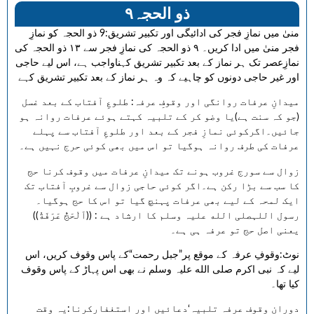
۹ذو الحجہ
منیٰ میں نمازِ فجر کی ادائیگی اور تکبیر تشریق:9 ذو الحجہ کو نمازِ
فجر منیٰ میں ادا کریں۔ ۹ ذو الحجہ کی نمازِ فجر سے ۱۳ ذو الحجہ کی
نمازِعصر تک ہر نماز کے بعد تکبیر تشریق کہناواجب ہے، اس لیے حاجی
اور غیر حاجی دونوں کو چاہیے کہ وہ ہر نماز کے بعد تکبیر تشریق کہے
میدانِ عرفات روانگی اور وقوفِ عرفہ: طلوعِ آفتاب کے بعد غسل
(جو کہ سنت ہے)یا وضو کر کے تلبیہ کہتے ہوئے عرفات روانہ ہو
جائیں۔اگرکوئی نمازِ فجر کے بعد اور طلوعِ آفتاب سے پہلے
عرفات کی طرف روانہ ہوگیا تو اس میں بھی کوئی حرج نہیں ہے۔
زوال سے سورج غروب ہونے تک میدانِ عرفات میں وقوف کرنا حج
کا سب سے بڑا رکن ہے۔اگر کوئی حاجی زوال سے غروبِ آفتاب تک
ایک لمحہ کے لیے بھی عرفات پہنچ گیا تو اس کا حج ہوگیا۔
رسول اللہصلی الله علیہ وسلم کا ارشاد ہے : ((اَلْحَجُّ عَرَفَةُ))
یعنی اصل حج تو عرفہ ہی ہے۔
نوٹ:وقوفِ عرفہ کے موقع پر”جبل رحمت“کے پاس وقوف کریں، اس
لیے کہ نبی اکرم صلی الله علیہ وسلم نے بھی اس پہاڑ کے پاس وقوف
کیا تھا۔
دورانِ وقوفِ عرفہ تلبیہ‘دعائیں اور استغفارکرنا:یہ وقت