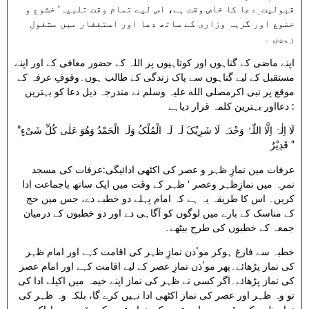
قبولیت ِدعا کا خاص وقت ہے، اس لیے تمام وقت تلبیہ‘ خشوع و
خضوع اور گریہ وزاری کے ساتھ دعا اور استغفار میں مشغول
رہیں ۔
اپنے ماضی کے گناہوں اور کوتاہیوں پر اللہ کے حضور معافی کے اور اپنے
مستقبل کے لیے گناہوں سے پاک زندگی کے طالب ہوں۔وقوفِ عرفہ کے
موقع پر نبی اکرمصلی الله علیہ وسلم نے مندرجہ ذیل دعا کو بہترین
دعااور بہترین کلمہ قرار دیاہے :
”لَا اِلٰہَ اِلَّا اللّٰہُ وَحْدَہ لَا شَرِیْکَ لَہ لَہ الْمُلْکُ وَلَہ الْحَمْدُ وَھُوَ عَلٰی کُلِّ شَیْءٍ
قَدِیْرٌ “
عرفات میں نمازِ ظہر و عصر کی اکٹھی ادائیگی:عرفات کی مسجد
نمرہ میں نمازِظہر وعصر ‘ ظہر کے وقت میں ایک ساتھ باجماعت ادا
کریں۔ اس کا طریقہ یہ ہے کہ امام پہلے دو خطبے دے، جس میں حج
کے مناسک کے بارے میں لوگوں کو آگاہی دے اور دو خطبوں کے درمیان
جمعہ کے خطبوں کی طرح بیٹھے۔
خطبہ سے فارغ ہوکر موٴذن نمازِ ظہر کی اقامت کہے اور امام ظہر
کی نماز پڑھائے۔پھر موٴذن نمازِ عصر کے لیے اقامت کہے اور امام عصر
کی نماز پڑھائے۔اگر کسی نے ظہر کی نماز اپنے خیمہ میں اکیلے ادا کی
تو وہ ظہر اور عصر کی نماز اکٹھی ادا نہیں کرے گا، بلکہ وہ ظہر کی