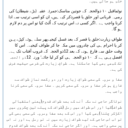
ختم ہو جاتی ہیں۔
نوٹماقبل ۱۰ ذوالحجہ کے جوتین مناسک:جمرئہ عقبہ (بڑے شیطان) کی
رمی۔ قربانی اور حلق یا قصرذکر کیے ہیں، ان کو اسی ترتیب سے ادا
کرنا واجب ہے ۔اگر کسی نے اس ترتیب کے اُلٹ کیا تو اس پر دم لازم
ہو گا۔
طوافِ زیارت:حلق یا قصر کے بعد غسل کیجیےپھر سلے ہوئے کپڑے پہن
کر یا احرام ہی کی چادروں میں مکہ جا کر طواف کیجیے۔ اس کا
وقت حلق سے فارغ ہونے کے بعد 12ذو الحجہ کے غروب آفتاب تک ہے۔
افضل یہی ہے کہ ۱۰ ذو الحجہ ہی کو کر لیا جائے‘ ورنہ 12ذو الحجہ
تک کبھی بھی کیا جاسکتا ہے۔ طوافِ زیارت کی شرعی حیثیت فرض
کی ہے۔
صفا و مروہ کی سعی طوافِ زیارت اور دو رکعت نمازِ طواف سے
فارغ ہو کر صفا و مروہ کی سعی کریں ۔ صفا مروہ کی سعی کرنا
واجب ہے۔
نوٹاگر حاجی نے مکہ آنے کے بعد طواف قدوم(یعنی استقبالی
طواف)کیا اور اس طواف میں رمل (طواف کے پہلے تین چکروں میں
اکڑکر چلنا)بھی کیا اور اس کے بعد صفا ومروہ کی سعی بھی کی
تو اب اس حاجی کے لیے طواف زیارت میں نہ تو رمل ہے اور نہ اس
پر سعی واجب ہے۔ اور اگر حاجی نے مکہ آنے کے بعد طواف قدوم