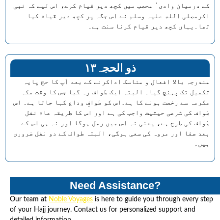
کے درمیان وادیٴ محصب میں کچھ دیر قیام کرے، اس لیے کہ نبی
اکرمصلی الله علیہ وسلم نے اس جگہ پر کچھ دیر قیام کیا
تھا۔یہاں کچھ دیر قیام کرنا سنت ہے۔
۱۳ذو الحجہ
مندرجہ بالا افعال و مناسک اداکرنے کے بعد آپ کا حج پایہ
تکمیل تک پہنچ گیا۔ البتہ ایک طواف رہ گیا جس کا وقت مکہ
مکرمہ سے رخصت ہونے کا ہے۔اس کو طوافِ وداع کہا جاتا ہے۔ اس
طواف کی شرعی حیثیت واجب کی ہے اور اس کا طریقہ عام نفل
طواف کی طرح ہے، یعنی نہ اس میں رمل ہوگا اور نہ ہی اس کے
بعد صفا اور مروہ کی سعی ہوگی، البتہ طواف کے دو نفل ضروری
ہیں۔
Need Assistance?
Our team at
Noble Voyages
is here to guide you through every step
of your Hajj journey. Contact us for personalized support and
detailed information.