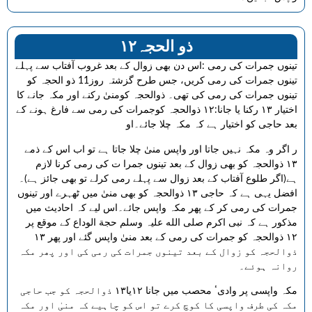
۱۲ذو الحجہ
تینوں جمرات کی رمی :اس دن بھی زوال کے بعد غروب آفتاب سے پہلے
تینوں جمرات کی رمی کریں، جس طرح گزشتہ روز11 ذو الحجہ کو
تینوں جمرات کی رمی کی تھی۔ ذوالحجہ کومنیٰ رکنے اور مکہ جانے کا
اختیار ۱۳ رکنا یا جانا:۱۲ ذوالحجہ کوجمرات کی رمی سے فارغ ہونے کے
بعد حاجی کو اختیار ہے کہ مکہ چلا جائے۔او
ر اگر وہ مکہ نہیں جاتا اور واپس منیٰ چلا جاتا ہے تو اب اس کے ذمے
۱۳ ذوالحجہ کو بھی زوال کے بعد تینوں جمرا ت کی رمی کرنا لازم
ہے(اگر طلوع آفتاب کے بعد زوال سے پہلے رمی کرلے تو بھی جائز ہے)۔
افضل یہی ہے کہ حاجی ۱۳ ذوالحجہ کو بھی منیٰ میں ٹھہرے اور تینوں
جمرات کی رمی کر کے پھر مکہ واپس جائے۔اس لیے کہ احادیث میں
مذکور ہے کہ نبی اکرم صلی الله علیہ وسلم حجة الوداع کے موقع پر
۱۲ ذوالحجہ کو جمرات کی رمی کے بعد منیٰ واپس گئے اور پھر ۱۳
ذوالحجہ کو زوال کے بعد تینوں جمرات کی رمی کی اور پھر مکہ
روانہ ہوئے۔
مکہ واپسی پر وادیٴ محصب میں جانا ۱۲یا۱۳ ذوالحجہ کو جب حاجی
مکہ کی طرف واپسی کا کوچ کرے تو اس کو چاہیے کہ منیٰ اور مکہ