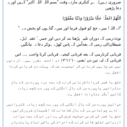
ضروری نہیں)۔ ہر کنکری مارتے وقت ”بسم اللّٰہ اللّٰہ اکبر“ کہیں اور یہ
دعا پڑھیں
اَللّٰھُمَّ اجْعَلْہُ حَجًّا مَبْرُوْرًا وَذَنْبًا مَغْفُوْرًا
”اے اللہ! میرے حج کو قبول فرما اور میرے گناہوں کو بخش دے۔“
نوٹ:رمی کے دوران تلبیہ پڑھنا بند کر دیں اور جمرہٴ عقبہ (بڑے
شیطان)کی رمی کے بعداُس کے پاس کھڑے ہوکر دعا نہ مانگیں۔
قربانی کرنارمی کے بعد قربانی کیجیے۔قربانی کرنا واجب ہے۔اس
قربانی کے لیے تین دن ‘یعنی ۱۰‘۱۱‘۱۲ ذو الحجہ مقرر ہیں۔ ان دنوں
میں جب چاہیں قربانی کر لیجیے، جب کہ پہلے دن قربانی کرنا
افضل ہے۔
حلق یا قصر کرواناقربانی کرنے کے بعد مرد پورے سر کے بال
منڈوائیں یاپورے سر کے بال انگلی کے پور سے کچھ زیادہ
کاٹیں ‘مگر منڈوانا افضل ہے۔
خواتین پورے سر کے بال انگلی کے پور سے کچھ زیادہ کتروائیں
۔ تاہم چوتھائی سر کے بال کٹ جانے کا اطمینان ضرورکرلیں۔
حلق یا قصر کی شرعی حیثیت فرض کی ہے اور اس کے بعد سوائے
ازدواجی تعلق قائم کرنے کے احرام کی باقی تمام پابندیاں