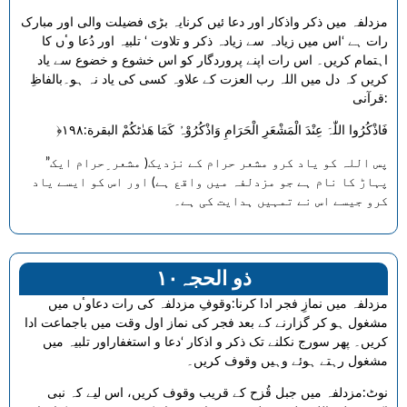
مزدلفہ میں ذکر واذکار اور دعا ئیں کرنایہ بڑی فضیلت والی اور مبارک
رات ہے ‘اس میں زیادہ سے زیادہ ذکر و تلاوت ‘ تلبیہ اور دُعا وٴں کا
اہتمام کریں۔ اس رات اپنے پروردگار کو اس خشوع و خضوع سے یاد
کریں کہ دل میں اللہ رب العزت کے علاوہ کسی کی یاد نہ ہو۔بالفاظِ
قرآنی:
﴿فَاذْکُرُوا اللّٰہَ عِنْدَ الْمَشْعَرِ الْحَرَامِ وَاذْکُرُوْہُ کَمَا ھَدٰٹکُمْ البقرة:۱۹۸
”پس اللہ کو یاد کرو مشعر حرام کے نزدیک( مشعر ِحرام ایک
پہاڑ کا نام ہے جو مزدلفہ میں واقع ہے) اور اس کو ایسے یاد
کرو جیسے اس نے تمہیں ہدایت کی ہے۔
۱۰ذو الحجہ
مزدلفہ میں نمازِ فجر ادا کرنا:وقوفِ مزدلفہ کی رات دعاوٴں میں
مشغول ہو کر گزارنے کے بعد فجر کی نماز اول وقت میں باجماعت ادا
کریں۔ پھر سورج نکلنے تک ذکر و اذکار ‘دعا و استغفاراور تلبیہ میں
مشغول رہتے ہوئے وہیں وقوف کریں۔
نوٹ:مزدلفہ میں جبل قُزح کے قریب وقوف کریں، اس لیے کہ نبی